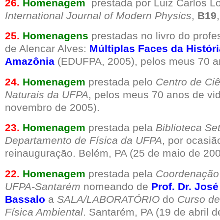
26.
Homenagem
prestada por Luiz Carlos L
International Journal of Modern Physics
,
B19
25.
Homenagens
prestadas no livro do prof
de Alencar Alves:
Múltiplas Faces da Histór
Amazônia
(EDUFPA, 2005), pelos meus 70 an
24.
Homenagem
prestada pelo
Centro de Ci
Naturais da UFPA
, pelos meus 70 anos de vi
novembro de 2005).
23.
Homenagem
prestada pela
Biblioteca Set
Departamento de Física da UFPA
, por ocasiã
reinauguração. Belém, PA (25 de maio de 200
22.
Homenagem
prestada pela
Coordenação
UFPA-Santarém
nomeando de
Prof. Dr. José
Bassalo
a
SALA/LABORATÓRIO
do
Curso de
Física Ambiental
. Santarém, PA (19 de abril d