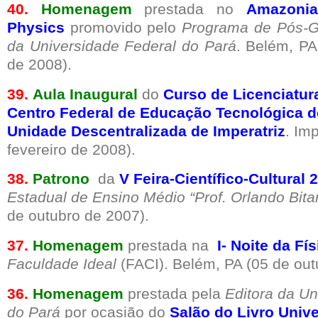
40.
Homenagem
prestada no
Amazoni
Physics
promovido pelo
Programa de Pós-G
da Universidade Federal do Pará
. Belém, PA
de 2008).
39.
Aula Inaugural
do
Curso de Licenciatur
Centro Federal de Educação Tecnológica 
Unidade Descentralizada de Imperatriz
. Im
fevereiro de 2008).
38.
Patrono
da
V Feira-Científico-Cultural
Estadual de Ensino Médio “Prof. Orlando Bita
de outubro de 2007).
37.
Homenagem
prestada na
I- Noite da Fí
Faculdade Ideal
(FACI). Belém, PA (05 de out
36.
Homenagem
prestada pela
Editora da Un
do Pará
por ocasião do
Salão do Livro Unive