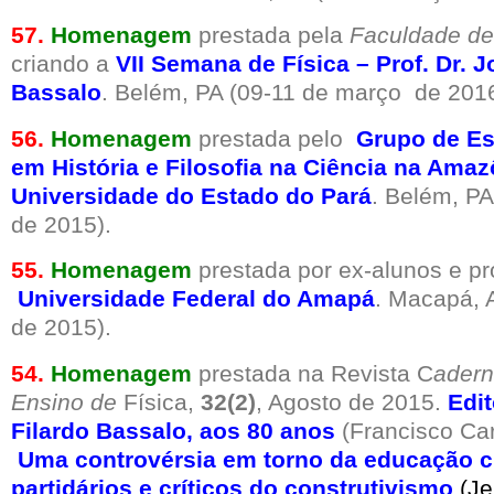
57.
Homenagem
prestada pela
Faculdade de
criando a
VII Semana de Física – Prof. Dr. J
Bassalo
. Belém, PA (09-11 de março de 2016
56.
Homenagem
prestada pelo
Grupo de Es
em História e Filosofia na Ciência na Amaz
Universidade do Estado do Pará
. Belém, P
de 2015).
55.
Homenagem
prestada por ex-alunos e pr
Universidade Federal do Amapá
. Macapá, 
de 2015).
54.
Homenagem
prestada na Revista C
adern
Ensino de
Física,
32(2)
, Agosto de 2015.
Edit
Filardo Bassalo, aos 80 anos
(Francisco Ca
Uma controvérsia em torno da educação ci
partidários e críticos do construtivismo
(Je