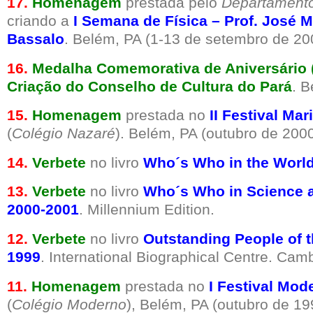
17.
Homenagem
prestada pelo
Departamento
criando a
I Semana de Física – Prof. José M
Bassalo
. Belém, PA (1-13 de setembro de 20
16.
Medalha Comemorativa de Aniversário 
Criação do Conselho de Cultura do Pará
. B
15.
Homenagem
prestada no
II Festival Mar
(
Colégio Nazaré
). Belém, PA (outubro de 2000
14.
Verbete
no livro
Who´s Who in the Worl
13.
Verbete
no livro
Who´s Who in Science 
2000-2001
. Millennium Edition.
12.
Verbete
no livro
Outstanding People of t
1999
. International Biographical Centre. Cam
11.
Homenagem
prestada no
I Festival Mod
(
Colégio Moderno
), Belém, PA (outubro de 19