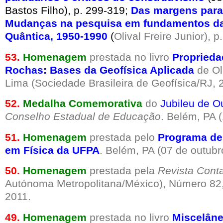
Bastos Filho), p. 299-319;
Das margens para 
Mudanças na pesquisa em fundamentos d
Quântica, 1950-1990
(
Olival Freire Junior), p
53.
Homenagem
prestada no livro
Proprieda
Rochas: Bases da Geofísica Aplicada
de Ol
Lima (Sociedade Brasileira de Geofísica/RJ, 
52.
Medalha Comemorativa
do
Jubileu de O
Conselho Estadual de Educação
. Belém, PA 
51.
Homenagem
prestada pelo
Programa de
em Física da UFPA
. Belém, PA (07 de outubr
50.
Homenagem
prestada pela
Revista Cont
Autónoma Metropolitana/México), Número 82
2011.
49.
Homenagem
prestada no livro
Miscelân