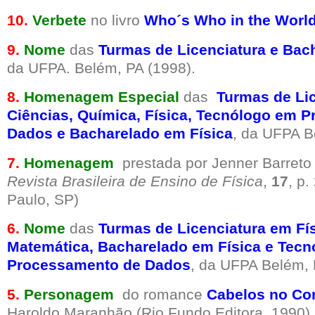
10.
Verbete
no livro
Who´s Who in the Worl
9.
Nome
das
Turmas de Licenciatura e Bac
da UFPA. Belém, PA (1998).
8.
Homenagem Especial
das
Turmas de Li
Ciências, Química, Física, Tecnólogo em 
Dados e Bacharelado em Física
, da UFPA B
7.
Homenagem
prestada por Jenner Barreto 
Revista Brasileira de Ensino de Física
,
17
, p.
Paulo, SP)
6.
Nome
das
Turmas de Licenciatura em Fí
Matemática, Bacharelado em Física e Tec
Processamento de Dados
, da UFPA Belém, 
5.
Personagem
do romance
Cabelos no Co
Haroldo Maranhão (Rio Fundo Editora, 1990).