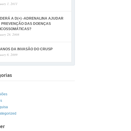
uary 1, 2011
DERÁ A D(+) -ADRENALINA AJUDAR
 PREVENÇÃO DAS DOENÇAS
ICOSSOMÁTICAS?
uary 28, 2008
 ANOS DA INVASÃO DO CRUSP
uary 6, 2009
orias
g
niões
is
quisa
ategorized
er