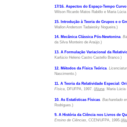
17/16. Aspectos do Espaço-Tempo Curvo 
Wilson Ricardo Matos Rabêlo e Maria Lúcia
15. Introdução à Teoria de Grupos e o G
Wallon Anderson Tadaiesky Nogueira.)
14. Mecânica Clássica Pós-Newtonina
.
Ba
da Silva Monteiro de Araújo.)
13. A Formulação Variacional da Relativi
Karlúcio Heleno Castro Castello Branco.)
12. Métodos da Física Teórica
.
Licenciatu
Nascimento.)
11. A Teoria da Relatividade Especial: 
Física
, DFUFPA, 1997. (
Aluna
: Maria Lúcia
10. As Estatísticas Físicas
.
Bacharelado e
Rodrigues.)
9. A História da Ciência nos Livros de Q
Ensino de Ciências
, CCEN/UFPA, 1995.(
Al