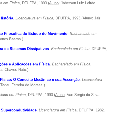
o em Física
, DFUFPA, 1993.(
Aluno
: Jaberson Luiz Leitão
História
.
Licenciatura em Física
, DFUFPA, 1993.(
Aluno
: Jair
co-Filosófica do Estudo do Movimento
.
Bacharelado em
dones Bastos.)
na de Sistemas Dissipativos
.
Bacharelado em Física
, DFUFPA,
uções e Aplicações em Física
.
Bacharelado em Física
,
sus Chaves Neto.)
Físico: O Conceito Mecânico e sua Ascenção
.
Licenciatura
 Tadeu Ferreira de Moraes.)
elado em Física
, DFUFPA, 1990.(
Aluno
: Van Sérgio da Silva
 Supercondutividade
.
Licenciatura em Física
, DFUFPA, 1982.