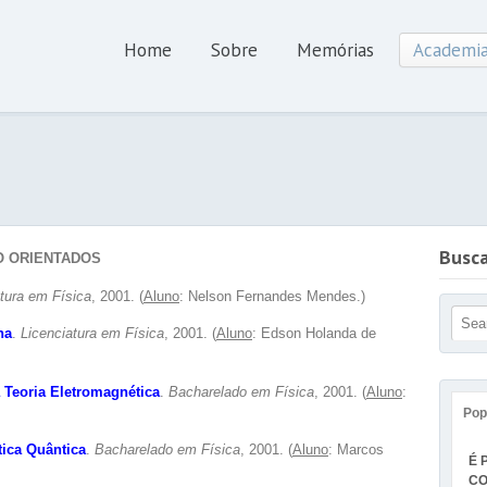
Home
Sobre
Memórias
Academi
Busc
O ORIENTADOS
tura em Física
, 2001. (
Aluno
: Nelson Fernandes Mendes.)
na
.
Licenciatura em Física
, 2001. (
Aluno
: Edson Holanda de
 Teoria Eletromagnética
.
Bacharelado em Física
, 2001. (
Aluno
:
Pop
tica Quântica
.
Bacharelado em Física
, 2001. (
Aluno
: Marcos
É 
CO