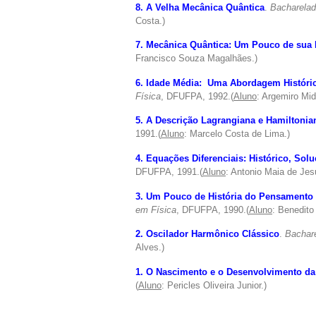
8. A Velha Mecânica Quântica
.
Bacharelad
Costa.)
7. Mecânica Quântica: Um Pouco de sua 
Francisco Souza Magalhães.)
6. Idade Média: Uma Abordagem Históri
Física
, DFUFPA, 1992.(
Aluno
: Argemiro Mi
5. A Descrição Lagrangiana e Hamiltonia
1991.(
Aluno
: Marcelo Costa de Lima.)
4. Equações Diferenciais: Histórico, Sol
DFUFPA, 1991.(
Aluno
: Antonio Maia de Je
3. Um Pouco de História do Pensamento 
em Física
, DFUFPA, 1990.(
Aluno
: Benedito
2. Oscilador Harmônico Clássico
.
Bachar
Alves.)
1. O Nascimento e o Desenvolvimento da
(
Aluno
: Pericles Oliveira Junior.)