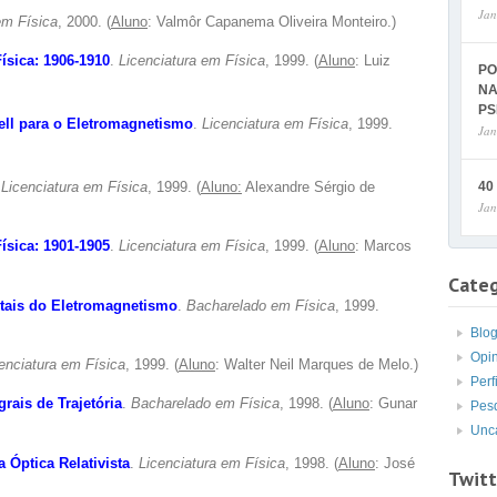
Jan
em Física
, 2000. (
Aluno
: Valmôr Capanema Oliveira Monteiro.)
ísica: 1906-1910
.
Licenciatura em Física
, 1999. (
Aluno
: Luiz
PO
NA
PS
ell para o Eletromagnetismo
.
Licenciatura em Física
, 1999.
Jan
.
Licenciatura em Física
, 1999. (
Aluno:
Alexandre Sérgio de
40
Jan
ísica: 1901-1905
.
Licenciatura em Física
, 1999. (
Aluno
: Marcos
Categ
tais do Eletromagnetismo
.
Bacharelado em Física
, 1999.
Blo
Opi
enciatura em Física
, 1999. (
Aluno
: Walter Neil Marques de Melo.)
Perf
rais de Trajetória
.
Bacharelado em Física
, 1998. (
Aluno
: Gunar
Pes
Unc
a Óptica Relativista
.
Licenciatura em Física
, 1998. (
Aluno
: José
Twitt