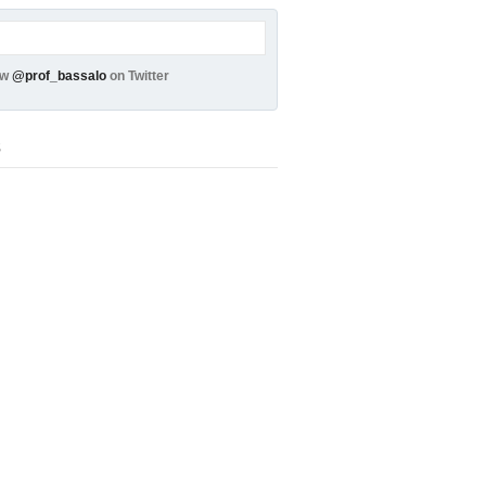
ow
@prof_bassalo
on Twitter
s