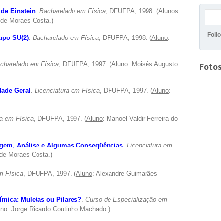
de Einstein
.
Bacharelado em Física
, DFUFPA, 1998. (
Alunos
:
 de Moraes Costa.)
Foll
rupo SU(2)
.
Bacharelado em Física
, DFUFPA, 1998. (
Aluno
:
charelado em Física
, DFUFPA, 1997. (
Aluno
: Moisés Augusto
Foto
dade Geral
.
Licenciatura em Física
, DFUFPA, 1997. (
Aluno
:
ra em Física
, DFUFPA, 1997. (
Aluno
: Manoel Valdir Ferreira do
Origem, Análise e Algumas Conseqüências
.
Licenciatura em
 de Moraes Costa.)
m Física
, DFUFPA, 1997. (
Aluno
: Alexandre Guimarães
uímica: Muletas ou Pilares?
.
Curso de Especialização em
uno
: Jorge Ricardo Coutinho Machado.)