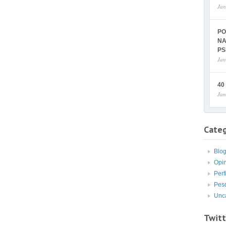
Jan
PO
NA
PS
Jan
40
Jan
Categ
Blo
Opi
Perf
Pes
Unc
Twitt