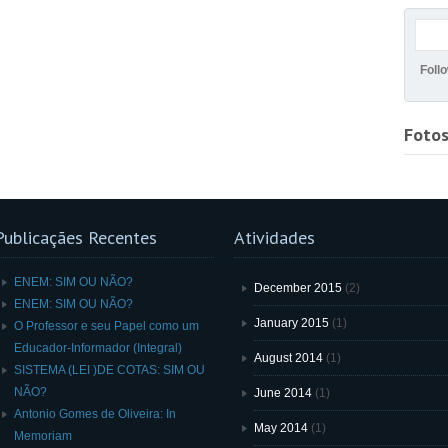
Foll
Foto
Publicaçães Recentes
Atividades
ENEM: SIM OU NÃO?
December 2015
(2)
ENEM: SIM OU NÃO?
January 2015
(1)
O Professor e seu Papel como um
Educador-Informador (Integral)
August 2014
(1)
SISTEMA (LEI )DE COTAS: SIM OU
NÃO?
June 2014
(1)
Antonio Gomes de Oliveira: In
May 2014
(1)
Memoriam