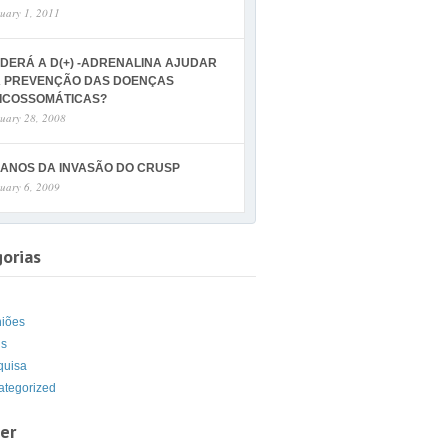
uary 1, 2011
DERÁ A D(+) -ADRENALINA AJUDAR
 PREVENÇÃO DAS DOENÇAS
ICOSSOMÁTICAS?
uary 28, 2008
 ANOS DA INVASÃO DO CRUSP
uary 6, 2009
orias
g
niões
is
quisa
ategorized
er