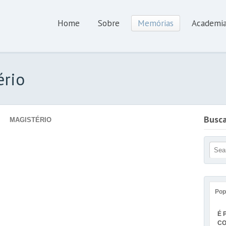
Home
Sobre
Memórias
Academi
ério
Busc
MAGISTÉRIO
Pop
É 
CO