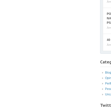
Jan
PO
NA
PS
Jan
40
Jan
Categ
Blo
Opi
Perf
Pes
Unc
Twitt