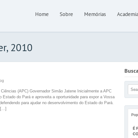
Home
Sobre
Memórias
Academi
er, 2010
Busc
log
Ciências (APC) Governador Simão Jatene Inicialmente a APC
o Estado do Pará e aproveita a oportunidade para expor a Vossa
defendendo para ajudar no desenvolvimento do Estado do Pará.
 […]
Pop
É 
CO