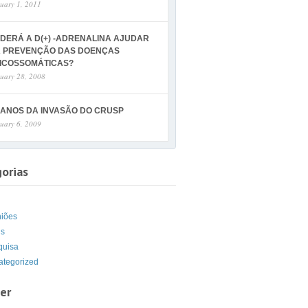
uary 1, 2011
DERÁ A D(+) -ADRENALINA AJUDAR
 PREVENÇÃO DAS DOENÇAS
ICOSSOMÁTICAS?
uary 28, 2008
 ANOS DA INVASÃO DO CRUSP
uary 6, 2009
orias
g
niões
is
quisa
ategorized
er