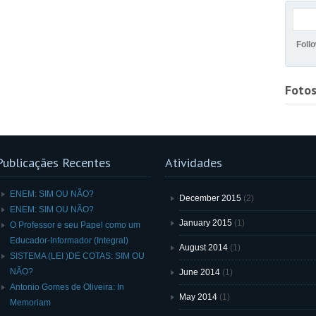
Foll
Foto
Publicaçães Recentes
Atividades
ENEM: SIM OU NÃO?
December 2015
(2)
ENEM: SIM OU NÃO?
January 2015
(1)
O Professor e seu Papel como um
Educador-Informador (Integral)
August 2014
(1)
SISTEMA (LEI )DE COTAS: SIM OU
NÃO?
June 2014
(1)
Antonio Gomes de Oliveira: In
May 2014
(1)
Memoriam